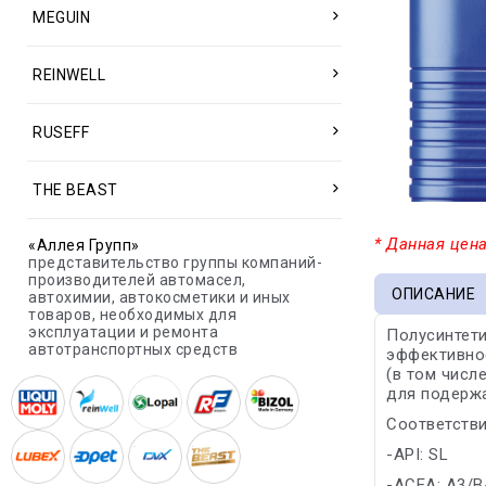
MEGUIN
REINWELL
RUSEFF
THE BEAST
* Данная цена
«Аллея Групп»
представительство группы компаний-
производителей автомасел,
ОПИСАНИЕ
автохимии, автокосметики и иных
товаров, необходимых для
эксплуатации и ремонта
Полусинтети
автотранспортных средств
эффективнос
(в том числ
для подержа
Соответстви
-API: SL
-ACEA: A3/B