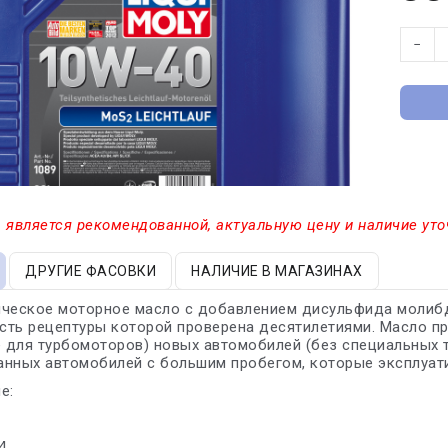
−
 является рекомендованной, актуальную цену и наличие уто
ДРУГИЕ ФАСОВКИ
НАЛИЧИЕ В МАГАЗИНАХ
ческое моторное масло с добавлением дисульфида молибден
ть рецептуры которой проверена десятилетиями. Масло п
е для турбомоторов) новых автомобилей (без специальных т
нных автомобилей с большим пробегом, которые эксплуати
е:
4