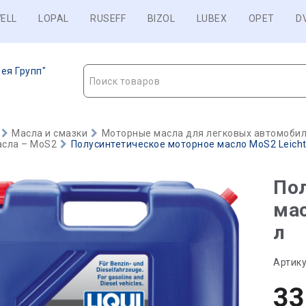
ELL
LOPAL
RUSEFF
BIZOL
LUBEX
OPET
D
ея Групп"
Поиск товаров
Масла и смазки
Моторные масла для легковых автомобиле
сла – MoS2
Полусинтетическое моторное масло MoS2 Leichtl
Пол
мас
л
Артику
33