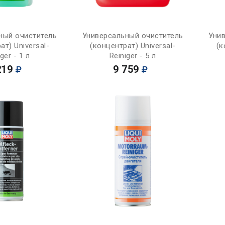
Купить
Купить
ный очиститель
Универсальный очиститель
Уни
ат) Universal-
(концентрат) Universal-
(к
ger - 1 л
Reiniger - 5 л
219
9 759