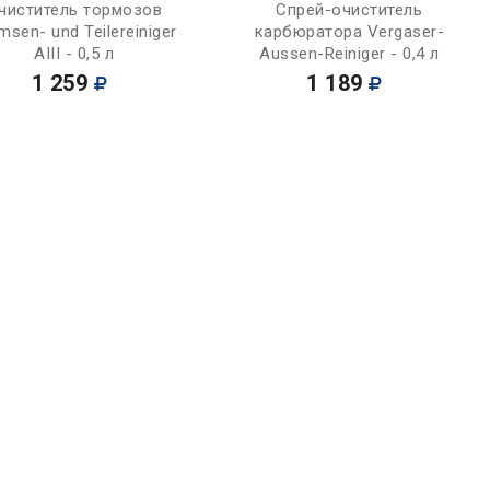
Купить
Купить
чиститель тормозов
Спрей-очиститель
msen- und Teilereiniger
карбюратора Vergaser-
AIII - 0,5 л
Aussen-Reiniger - 0,4 л
1 259
1 189