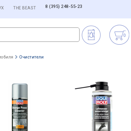
8 (395) 248-55-23
VX
THE BEAST
0
мобиля
Очистители