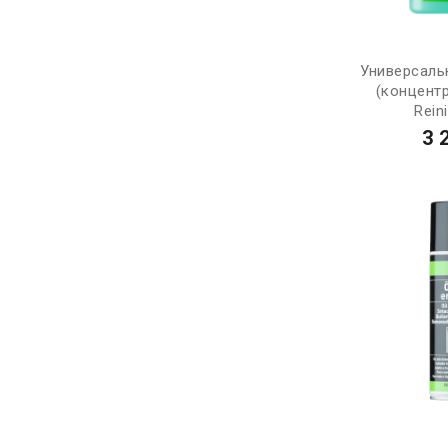
Универсаль
(концентр
Reini
3 