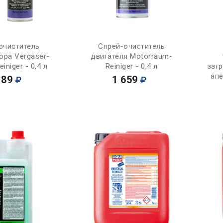
Купить
Купить
очиститель
Спрей-очиститель
ора Vergaser-
двигателя Motorraum-
iniger - 0,4 л
Reiniger - 0,4 л
загр
апе
189
1 659