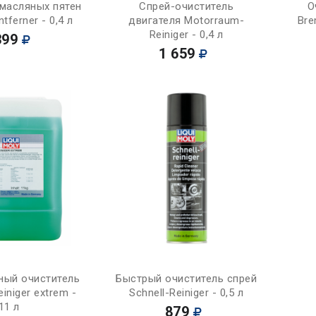
Купить
Купить
 масляных пятен
Спрей-очиститель
О
ntferner - 0,4 л
двигателя Motorraum-
Bre
Reiniger - 0,4 л
399
1 659
Купить
Купить
ный очиститель
Быстрый очиститель спрей
einiger extrem -
Schnell-Reiniger - 0,5 л
11 л
879