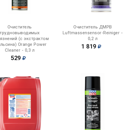
Купить
Купить
Очиститель
Очиститель ДМРВ
трудновыводимых
Luftmassensensor-Reiniger -
язнений (с экстрактом
0,2 л
льсина) Orange Power
1 819
Cleaner - 0,3 л
529