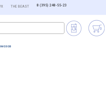
8 (395) 248-55-23
VX
THE BEAST
0
рмозов