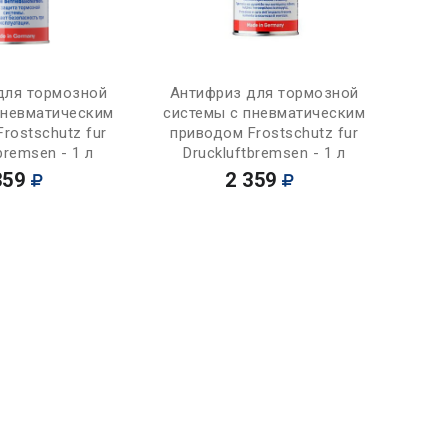
Купить
Купить
для тормозной
Антифриз для тормозной
пневматическим
системы с пневматическим
rostschutz fur
приводом Frostschutz fur
bremsen - 1 л
Druckluftbremsen - 1 л
359
2 359