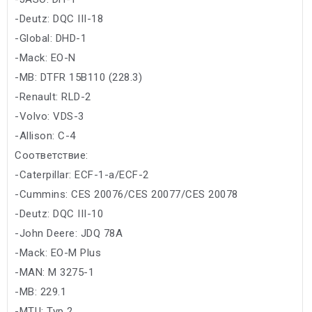
-Deutz: DQC III-18
-Global: DHD-1
-Mack: EO-N
-MB: DTFR 15B110 (228.3)
-Renault: RLD-2
-Volvo: VDS-3
-Allison: C-4
Соответствие:
-Caterpillar: ECF-1-a/ECF-2
-Cummins: CES 20076/CES 20077/CES 20078
-Deutz: DQC III-10
-John Deere: JDQ 78A
-Mack: EO-M Plus
-MAN: M 3275-1
-MB: 229.1
-MTU: Typ 2