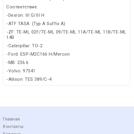
Соответствие:
-Dexron: III G/III H
-ATF TASA: (Typ A Suffix A)
-ZF: TE-ML 02F/TE-ML 09/TE-ML 11A/TE-ML 11B/TE-ML
14B
-Caterpillar: TO-2
-Ford: ESP-M2C166 H/Mercon
-MB: 236.6
-Volvo: 97341
-Allison: TES 389/C-4
Главная
Контакты
Корзина