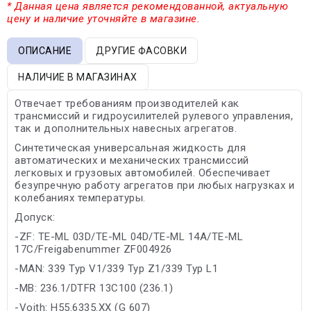
* Данная цена является рекомендованной, актуальную
цену и наличие уточняйте в магазине.
ОПИСАНИЕ
ДРУГИЕ ФАСОВКИ
НАЛИЧИЕ В МАГАЗИНАХ
Отвечает требованиям производителей как
трансмиссий и гидроусилителей рулевого управления,
так и дополнительных навесных агрегатов.
Синтетическая универсальная жидкость для
автоматических и механических трансмиссий
легковых и грузовых автомобилей. Обеспечивает
безупречную работу агрегатов при любых нагрузках и
колебаниях температуры.
Допуск:
-ZF: TE-ML 03D/TE-ML 04D/TE-ML 14A/TE-ML
17C/Freigabenummer ZF004926
-MAN: 339 Typ V1/339 Typ Z1/339 Typ L1
-MB: 236.1/DTFR 13C100 (236.1)
-Voith: H55.6335.XX (G 607)