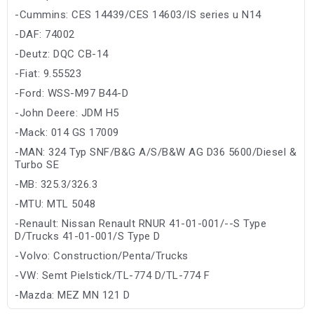
-Cummins: CES 14439/CES 14603/IS series u N14
-DAF: 74002
-Deutz: DQC CB-14
-Fiat: 9.55523
-Ford: WSS-M97 B44-D
-John Deere: JDM H5
-Mack: 014 GS 17009
-MAN: 324 Typ SNF/B&G A/S/B&W AG D36 5600/Diesel &
Turbo SE
-MB: 325.3/326.3
-MTU: MTL 5048
-Renault: Nissan Renault RNUR 41-01-001/--S Type
D/Trucks 41-01-001/S Type D
-Volvo: Construction/Penta/Trucks
-VW: Semt Pielstick/TL-774 D/TL-774 F
-Mazda: MEZ MN 121 D