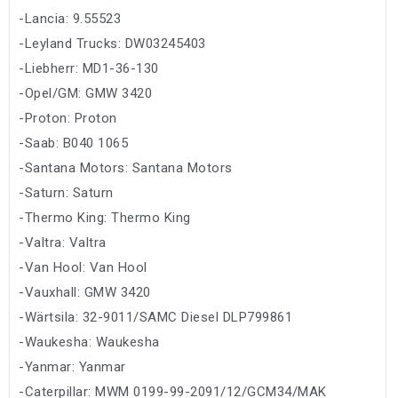
-Lancia: 9.55523
-Leyland Trucks: DW03245403
-Liebherr: MD1-36-130
-Opel/GM: GMW 3420
-Proton: Proton
-Saab: B040 1065
-Santana Motors: Santana Motors
-Saturn: Saturn
-Thermo King: Thermo King
-Valtra: Valtra
-Van Hool: Van Hool
-Vauxhall: GMW 3420
-Wärtsila: 32-9011/SAMC Diesel DLP799861
-Waukesha: Waukesha
-Yanmar: Yanmar
-Caterpillar: MWM 0199-99-2091/12/GCM34/MAK