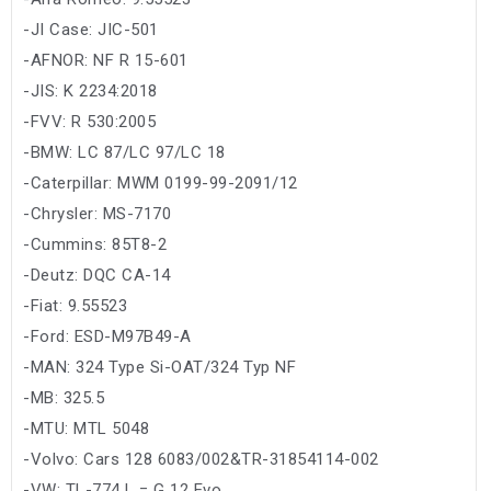
-JI Case: JIC-501
-AFNOR: NF R 15-601
-JIS: K 2234:2018
-FVV: R 530:2005
-BMW: LC 87/LC 97/LC 18
-Caterpillar: MWM 0199-99-2091/12
-Chrysler: MS-7170
-Cummins: 85T8-2
-Deutz: DQC CA-14
-Fiat: 9.55523
-Ford: ESD-M97B49-A
-MAN: 324 Type Si-OAT/324 Typ NF
-MB: 325.5
-MTU: MTL 5048
-Volvo: Cars 128 6083/002&TR-31854114-002
-VW: TL-774 L = G 12 Evo