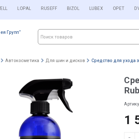
ELL
LOPAL
RUSEFF
BIZOL
LUBEX
OPET
D
ея Групп"
Поиск товаров
Автокосметика
Для шин и дисков
Средство для ухода за
Сре
Rub
Артику
1 
−