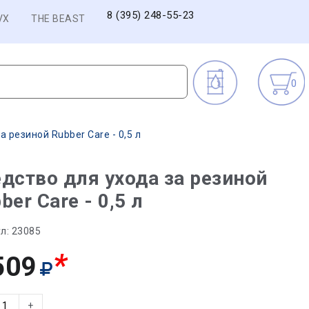
8 (395) 248-55-23
VX
THE BEAST
0
 резиной Rubber Care - 0,5 л
дство для ухода за резиной
ber Care - 0,5 л
л:
23085
*
509
+