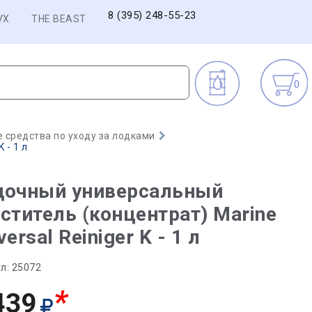
8 (395) 248-55-23
VX
THE BEAST
0
 средства по уходу за лодками
 - 1 л
дочный универсальный
ститель (концентрат) Marine
versal Reiniger K - 1 л
л:
25072
*
439