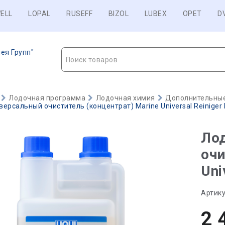
ELL
LOPAL
RUSEFF
BIZOL
LUBEX
OPET
D
ея Групп"
Поиск товаров
Лодочная программа
Лодочная химия
Дополнительные
ерсальный очиститель (концентрат) Marine Universal Reiniger K
Ло
очи
Uni
Артику
2 