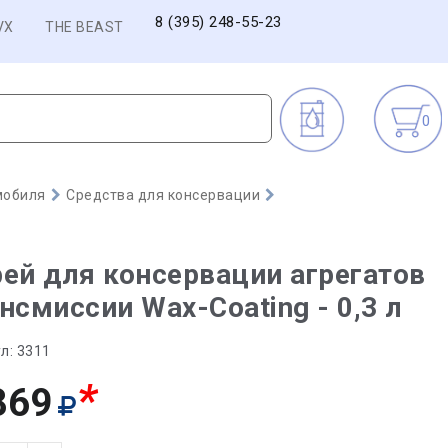
8 (395) 248-55-23
VX
THE BEAST
0
мобиля
Средства для консервации
ей для консервации агрегатов
нсмиссии Wax-Coating - 0,3 л
л:
3311
*
869