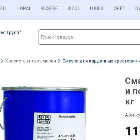
ELL
LOPAL
RUSEFF
BIZOL
LUBEX
OPET
D
ея Групп"
Поиск товаров
Консистентные смазки
Смазка для карданных крестовин и
Сма
и п
кг
Артику
11