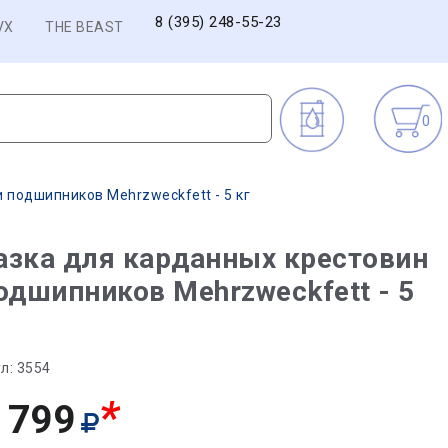
8 (395) 248-55-23
VX
THE BEAST
0
 подшипников Mehrzweckfett - 5 кг
зка для карданных крестовин
одшипников Mehrzweckfett - 5
л:
3554
*
 799