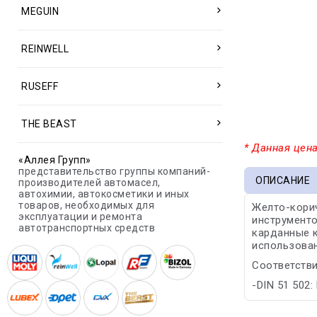
MEGUIN
REINWELL
RUSEFF
THE BEAST
* Данная цена
«Аллея Групп»
представительство группы компаний-
ОПИСАНИЕ
производителей автомасел,
автохимии, автокосметики и иных
товаров, необходимых для
Желто-корич
эксплуатации и ремонта
инструменто
автотранспортных средств
карданные к
использован
Соответстви
-DIN 51 502: