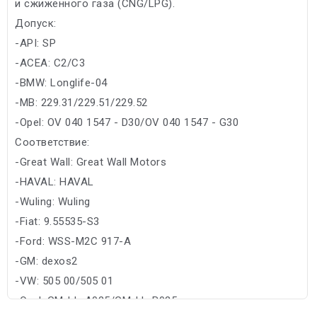
и сжиженного газа (CNG/LPG).
Допуск:
-API: SP
-ACEA: C2/C3
-BMW: Longlife-04
-MB: 229.31/229.51/229.52
-Opel: OV 040 1547 - D30/OV 040 1547 - G30
Соответствие:
-Great Wall: Great Wall Motors
-HAVAL: HAVAL
-Wuling: Wuling
-Fiat: 9.55535-S3
-Ford: WSS-M2C 917-A
-GM: dexos2
-VW: 505 00/505 01
-Opel: GM-LL-A025/GM-LL-B025