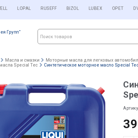
ELL
LOPAL
RUSEFF
BIZOL
LUBEX
OPET
D
ея Групп"
Поиск товаров
Масла и смазки
Моторные масла для легковых автомобиле
асла Special Tec
Синтетическое моторное масло Special Tec 
Син
Spe
Артику
39