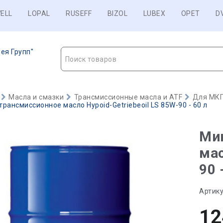
ELL
LOPAL
RUSEFF
BIZOL
LUBEX
OPET
D
ея Групп"
Поиск товаров
Масла и смазки
Трансмиссионные масла и ATF
Для МКП
рансмиссионное масло Hypoid-Getriebeoil LS 85W-90 - 60 л
Ми
мас
90 
Артику
12