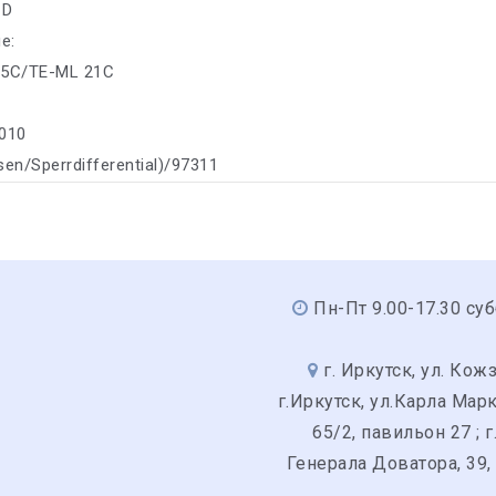
 D
е:
05C/TE-ML 21C
1010
sen/Sperrdifferential)/97311
Пн-Пт 9.00-17.30 суб
г. Иркутск, ул. Кожз
г.Иркутск, ул.Карла Мар
65/2, павильон 27 ; г
Генерала Доватора, 39,