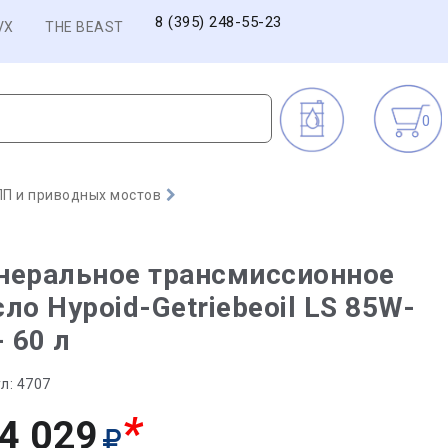
8 (395) 248-55-23
VX
THE BEAST
0
П и приводных мостов
неральное трансмиссионное
ло Hypoid-Getriebeoil LS 85W-
- 60 л
л:
4707
*
4 029