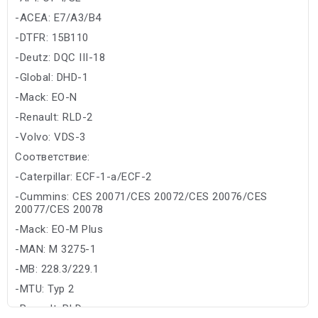
-ACEA: E7/A3/B4
-DTFR: 15B110
-Deutz: DQC III-18
-Global: DHD-1
-Mack: EO-N
-Renault: RLD-2
-Volvo: VDS-3
Соответствие:
-Caterpillar: ECF-1-a/ECF-2
-Cummins: CES 20071/CES 20072/CES 20076/CES
20077/CES 20078
-Mack: EO-M Plus
-MAN: M 3275-1
-MB: 228.3/229.1
-MTU: Typ 2
-Renault: RLD