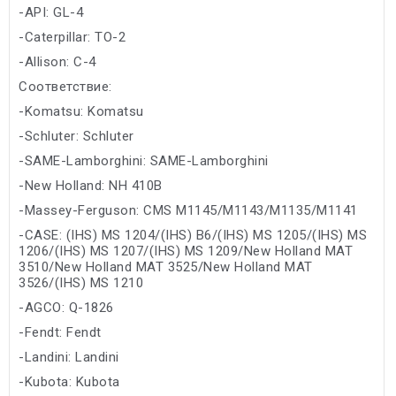
-API: GL-4
-Caterpillar: TO-2
-Allison: C-4
Соответствие:
-Komatsu: Komatsu
-Schluter: Schluter
-SAME-Lamborghini: SAME-Lamborghini
-New Holland: NH 410B
-Massey-Ferguson: CMS M1145/M1143/M1135/M1141
-CASE: (IHS) MS 1204/(IHS) B6/(IHS) MS 1205/(IHS) MS
1206/(IHS) MS 1207/(IHS) MS 1209/New Holland MAT
3510/New Holland MAT 3525/New Holland MAT
3526/(IHS) MS 1210
-AGCO: Q-1826
-Fendt: Fendt
-Landini: Landini
-Kubota: Kubota