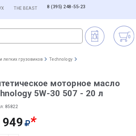
8 (395) 248-55-23
VX
THE BEAST
0
 легких грузовиков
Technology
тетическое моторное масло
hnology 5W-30 507 - 20 л
л:
85822
*
 949