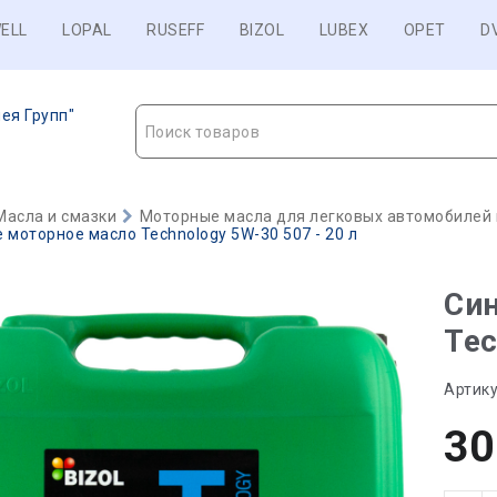
ELL
LOPAL
RUSEFF
BIZOL
LUBEX
OPET
D
ея Групп"
Поиск товаров
Масла и смазки
Моторные масла для легковых автомобилей и
 моторное масло Technology 5W-30 507 - 20 л
Син
Tec
Артику
30