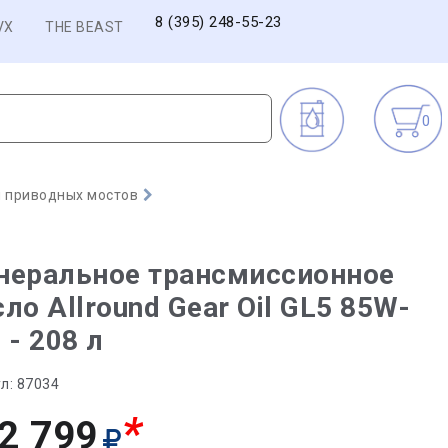
8 (395) 248-55-23
VX
THE BEAST
0
 приводных мостов
неральное трансмиссионное
ло Allround Gear Oil GL5 85W-
 - 208 л
л:
87034
*
2 799