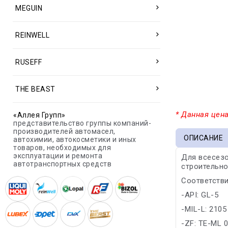
MEGUIN
REINWELL
RUSEFF
THE BEAST
* Данная цена
«Аллея Групп»
представительство группы компаний-
производителей автомасел,
ОПИСАНИЕ
автохимии, автокосметики и иных
товаров, необходимых для
эксплуатации и ремонта
Для всесез
автотранспортных средств
строительно
Соответстви
-API: GL-5
-MIL-L: 2105
-ZF: TE-ML 