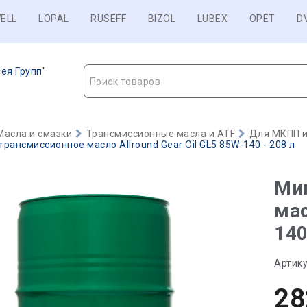
ELL
LOPAL
RUSEFF
BIZOL
LUBEX
OPET
D
ея Групп"
Поиск товаров
Масла и смазки
Трансмиссионные масла и ATF
Для МКПП и
рансмиссионное масло Allround Gear Oil GL5 85W-140 - 208 л
Ми
мас
140
Артику
28