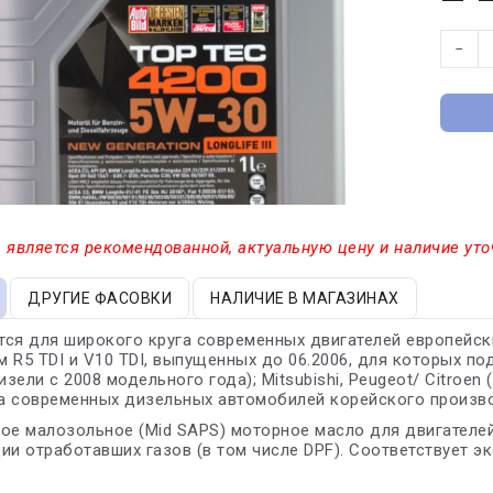
−
 является рекомендованной, актуальную цену и наличие уто
ДРУГИЕ ФАСОВКИ
НАЛИЧИЕ В МАГАЗИНАХ
ся для широкого круга современных двигателей европейски
 R5 TDI и V10 TDI, выпущенных до 06.2006, для которых подх
изели с 2008 модельного года); Mitsubishi, Peugeot/ Citroe
а современных дизельных автомобилей корейского произво
ое малозольное (Mid SAPS) моторное масло для двигателе
ии отработавших газов (в том числе DPF). Cоответствует э