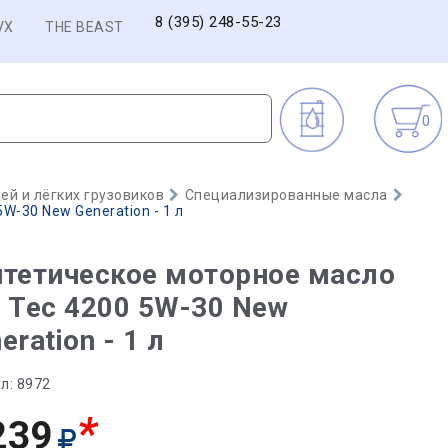
8 (395) 248-55-23
VX
THE BEAST
0
й и лёгких грузовиков
Специализированные масла
W-30 New Generation - 1 л
тетическое моторное масло
 Tec 4200 5W-30 New
eration - 1 л
л:
8972
*
239