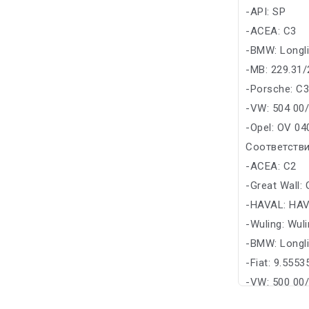
-API: SP
-ACEA: C3
-BMW: Longl
-MB: 229.31/
-Porsche: C
-VW: 504 00
-Opel: OV 04
Соответстви
-ACEA: C2
-Great Wall:
-HAVAL: HA
-Wuling: Wul
-BMW: Longli
-Fiat: 9.555
-VW: 500 00