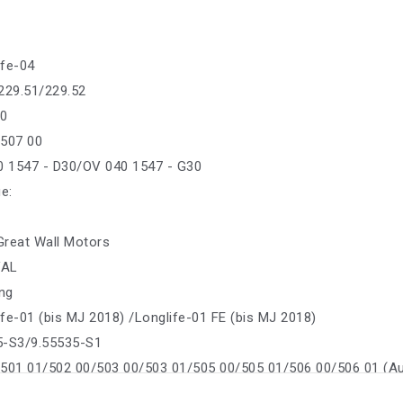
ife-04
229.51/229.52
30
/507 00
0 1547 - D30/OV 040 1547 - G30
е:
 Great Wall Motors
VAL
ing
fe-01 (bis MJ 2018) /Longlife-01 FE (bis MJ 2018)
35-S3/9.55535-S1
/501 01/502 00/503 00/503 01/505 00/505 01/506 00/506 01 (A