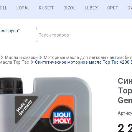
ELL
LOPAL
RUSEFF
BIZOL
LUBEX
OPET
D
ея Групп"
Поиск товаров
Масла и смазки
Моторные масла для легковых автомобиле
масла Top Tec
Синтетическое моторное масло Top Tec 4200 5
Син
Top
Gen
Артику
2 