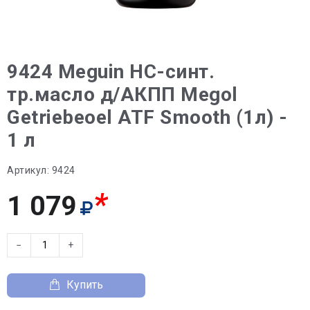
9424 Meguin НС-синт.
тр.масло д/АКПП Megol
Getriebeoel ATF Smooth (1л) -
1 л
Артикул:
9424
*
1 079
−
+
Купить