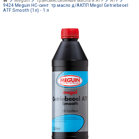
Meguin
Трансмиссионные масла и ATF
ATF
9424 Meguin НС-синт. тр.масло д/АКПП Megol Getriebeoel
ATF Smooth (1л) - 1 л