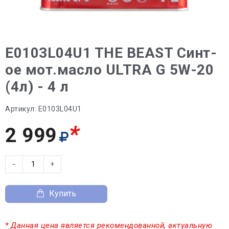
E0103L04U1 THE BEAST Синт-
ое мот.масло ULTRA G 5W-20
(4л) - 4 л
Артикул:
E0103L04U1
*
2 999
−
+
Купить
* Данная цена является рекомендованной, актуальную