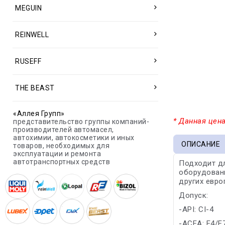
MEGUIN
REINWELL
RUSEFF
THE BEAST
«Аллея Групп»
* Данная цена
представительство группы компаний-
производителей автомасел,
автохимии, автокосметики и иных
ОПИСАНИЕ
товаров, необходимых для
эксплуатации и ремонта
автотранспортных средств
Подходит дл
оборудованн
других евро
Допуск:
-API: CI-4
-ACEA: E4/E