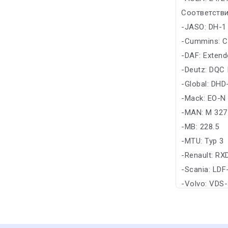
Соответстви
-JASO: DH-1
-Cummins: C
-DAF: Extend
-Deutz: DQC I
-Global: DHD
-Mack: EO-N
-MAN: M 327
-MB: 228.5
-MTU: Typ 3
-Renault: RX
-Scania: LDF
-Volvo: VDS