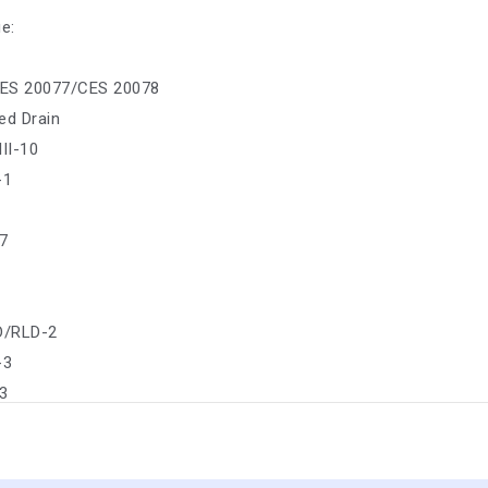
е:
ES 20077/CES 20078
ed Drain
II-10
-1
7
D/RLD-2
-3
-3