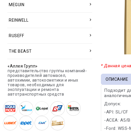
MEGUIN
REINWELL
RUSEFF
THE BEAST
* Данная цена
«Аллея Групп»
представительство группы компаний-
производителей автомасел,
ОПИСАНИЕ
автохимии, автокосметики и иных
товаров, необходимых для
эксплуатации и ремонта
Подходит дл
автотранспортных средств
аналогичным
Допуск:
-API: SL/CF
-ACEA: A5/B
-Ford: WSS-