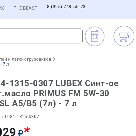
8 (395) 248-55-23
VX
THE BEAST
0
ей и лёгких грузовиков
 7 л
4-1315-0307 LUBEX Синт-ое
т.масло PRIMUS FM 5W-30
SL A5/B5 (7л) - 7 л
л:
L034-1315-0307
*
029