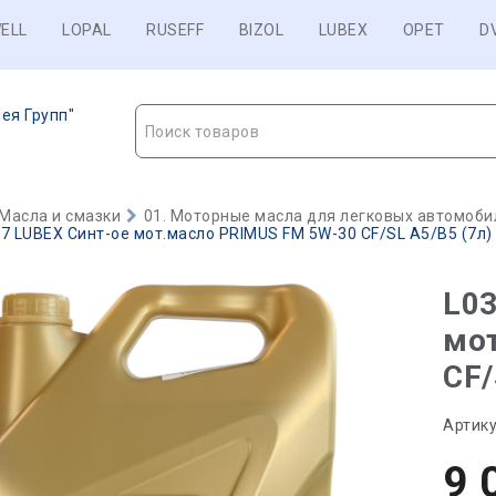
ELL
LOPAL
RUSEFF
BIZOL
LUBEX
OPET
D
ея Групп"
Поиск товаров
Масла и смазки
01. Моторные масла для легковых автомобил
7 LUBEX Синт-ое мот.масло PRIMUS FM 5W-30 CF/SL A5/B5 (7л) -
L03
мо
CF/
Артику
9 