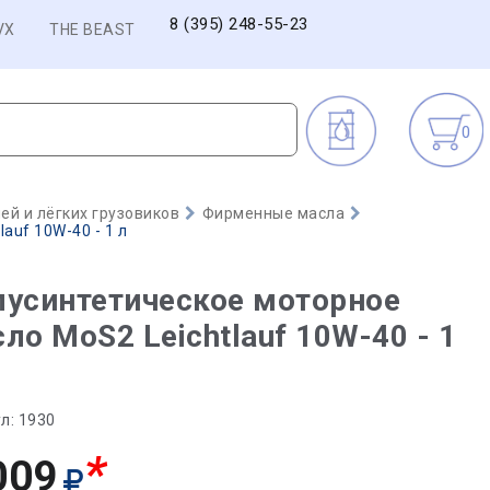
8 (395) 248-55-23
VX
THE BEAST
0
й и лёгких грузовиков
Фирменные масла
auf 10W-40 - 1 л
усинтетическое моторное
ло MoS2 Leichtlauf 10W-40 - 1
л:
1930
*
009