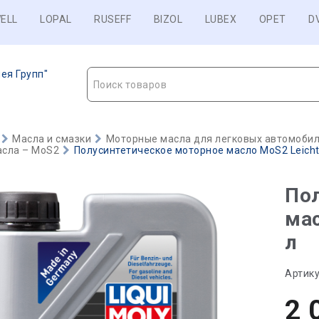
ELL
LOPAL
RUSEFF
BIZOL
LUBEX
OPET
D
ея Групп"
Поиск товаров
Масла и смазки
Моторные масла для легковых автомобиле
сла – MoS2
Полусинтетическое моторное масло MoS2 Leichtl
Пол
мас
л
Артику
2 