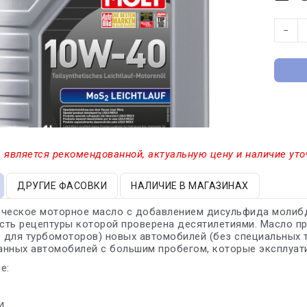
−
 является рекомендованной, актуальную цену и наличие уто
ДРУГИЕ ФАСОВКИ
НАЛИЧИЕ В МАГАЗИНАХ
ческое моторное масло с добавлением дисульфида молибден
ть рецептуры которой проверена десятилетиями. Масло п
е для турбомоторов) новых автомобилей (без специальных т
нных автомобилей с большим пробегом, которые эксплуати
е:
4