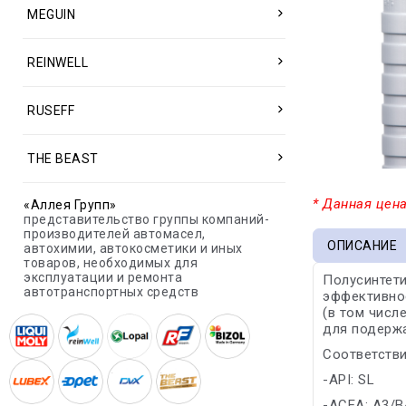
MEGUIN
REINWELL
RUSEFF
THE BEAST
* Данная цена
«Аллея Групп»
представительство группы компаний-
производителей автомасел,
ОПИСАНИЕ
автохимии, автокосметики и иных
товаров, необходимых для
эксплуатации и ремонта
Полусинтети
автотранспортных средств
эффективнос
(в том числ
для подержа
Соответстви
-API: SL
-ACEA: A3/B