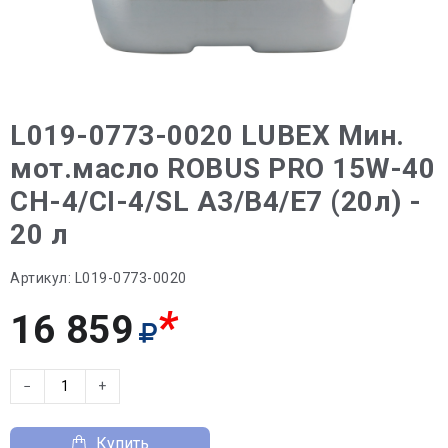
L019-0773-0020 LUBEX Мин.
мот.масло ROBUS PRO 15W-40
CH-4/CI-4/SL A3/B4/E7 (20л) -
20 л
Артикул:
L019-0773-0020
*
16 859
−
+
Купить